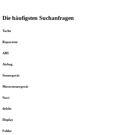
Die häufigsten Suchanfragen
Tacho
Reparatur
ABS
Airbag
Steuergerät
Motorsteuergerät
Navi
defekt
Display
Fehler