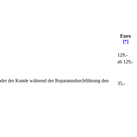
Euro
[*]
129,-
ab
129,-
ist oder der Kunde während der Reparaturdurchführung den
35,-