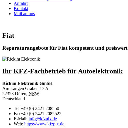
Anfahrt
Kontakt
Mail an uns
Fiat
Reparaturangebote für Fiat kompetent und preiswert
Ihr KFZ-Fachbetrieb für Autoelektronik
Rickim Elektronik GmbH
Am Langen Graben 17 A
52353
Düren
,
NRW
Deutschland
Tel
+49 (0) 2421 208550
Fax
+49 (0) 2421 2085522
E-Mail:
info@kfzpix.de
Web:
https://www.kfzpix.de