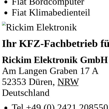
Fiat Bordcomputer
Fiat Klimabedienteil
Ihr KFZ-Fachbetrieb fü
Rickim Elektronik GmbH
Am Langen Graben 17 A
52353
Düren
,
NRW
Deutschland
Tel
+49 (0) 2421 208550